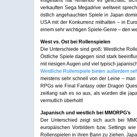
Insgesamt hat Nintendo es geschafft, si
verkauften Sega Megadrive weltweit sprech
östlich angehauchten Spiele in Japan domi
USA mit der Konkurrenz mithalten – in Eur
einem sehr wichtigen Spiele-Genre – den we
West vs. Ost bei Rollenspielen
Die Unterschiede sind groß: Westliche Roll
Östliche Spiele dagegen sind stark beeinflu
mit riesigen Augen und viel typisch japanis
Westliche Rollenspiele bieten außerdem sehr
meistens sehr schnell von der Leine – man 
RPGs wie Final Fantasy oder Dragon Quest h
zeitlang sah es so aus, als würden die ja
vermutlich überholt!
Japanisch und westlich bei MMORPG’s
Der Unterschied zeigt sich auch bei MMO 
europäischen Vorbildern bzw. Settings wie 
Rollenspielen in ihren Bann zu ziehen. Japa