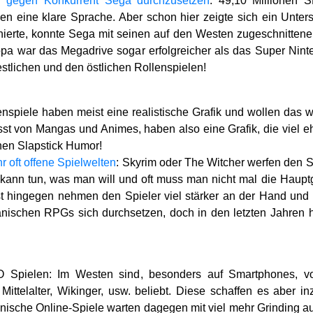
ch
gegen Konkurrent Sega durchzusetzen
: 49,10 Millionen 
en eine klare Sprache. Aber schon hier zeigte sich ein Unt
nierte, konnte Sega mit seinen auf den Westen zugeschnitten
opa war das Megadrive sogar erfolgreicher als das Super Nint
stlichen und den östlichen Rollenspielen!
enspiele haben meist eine realistische Grafik und wollen das
sst von Mangas und Animes, haben also eine Grafik, die viel e
chen Slapstick Humor!
 oft offene Spielwelten
: Skyrim oder The Witcher werfen den S
kann tun, was man will und oft muss man nicht mal die Haupt
ingegen nehmen den Spieler viel stärker an der Hand und sin
panischen RPGs sich durchsetzen, doch in den letzten Jahren
Spielen: Im Westen sind, besonders auf Smartphones, vor 
Mittelalter, Wikinger, usw. beliebt. Diese schaffen es aber i
nische Online-Spiele warten dagegen mit viel mehr Grinding auf